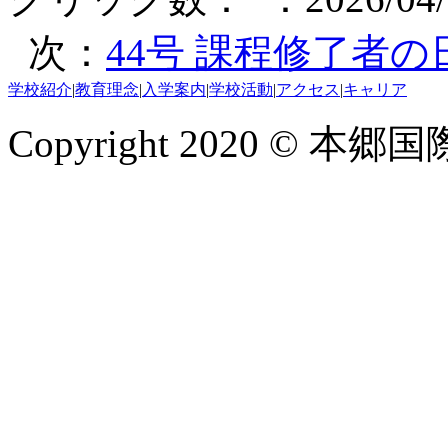
次：
44号 課程修了者
学校紹介
|
教育理念
|
入学案内
|
学校活動
|
アクセス
|
キャリア
Copyright 2020 © 本郷国際学