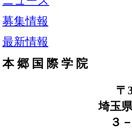
ニュース
募集情報
最新情報
本 郷 国 際 学 院
〒3
埼玉
３