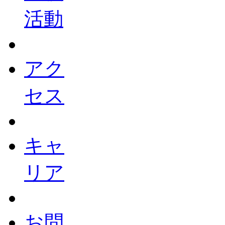
活動
アク
セス
キャ
リア
お問