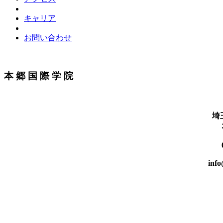
キャリア
お問い合わせ
本 郷 国 際 学 院
埼
inf